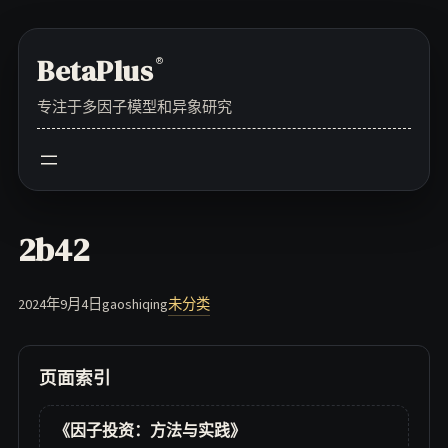
Skip
to
BetaPlus
®
content
专注于多因子模型和异象研究
2b42
2024年9月4日
gaoshiqing
未分类
页面索引
《因子投资：方法与实践》