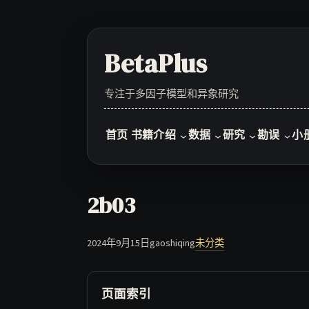
Skip
to
content
BetaPlus
专注于多因子模型和异象研究
首页
书籍介绍
数据
研究
勘误
小
2b03
2024年9月15日
gaoshiqing
未分类
页面索引