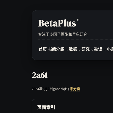
Skip
to
content
BetaPlus
®
专注于多因子模型和异象研究
首页
书籍介绍
数据
研究
勘误
小
2a61
2024年9月3日
gaoshiqing
未分类
页面索引