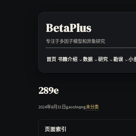
Skip
to
content
BetaPlus
专注于多因子模型和异象研究
首页
书籍介绍
数据
研究
勘误
小
289e
2024年8月31日
gaoshiqing
未分类
页面索引