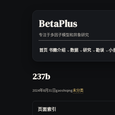
Skip
to
content
BetaPlus
专注于多因子模型和异象研究
首页
书籍介绍
数据
研究
勘误
小
237b
2024年8月31日
gaoshiqing
未分类
页面索引