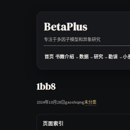
Skip
to
content
BetaPlus
专注于多因子模型和异象研究
首页
书籍介绍
数据
研究
勘误
小
1bb8
2024年10月28日
gaoshiqing
未分类
页面索引