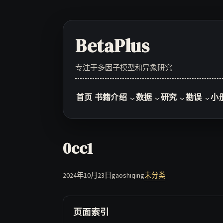
Skip
to
content
BetaPlus
专注于多因子模型和异象研究
首页
书籍介绍
数据
研究
勘误
小
0cc1
2024年10月23日
gaoshiqing
未分类
页面索引