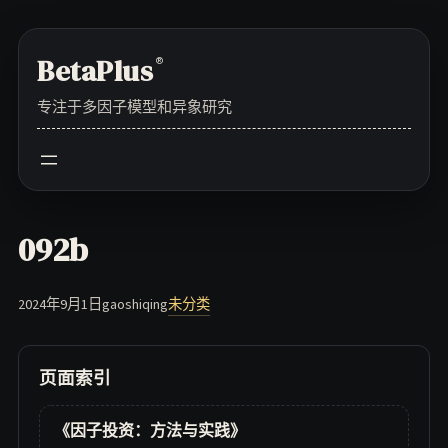
Skip
to
BetaPlus
®
content
专注于多因子模型和异象研究
092b
2024年9月1日
gaoshiqing
未分类
页面索引
《因子投资：方法与实践》