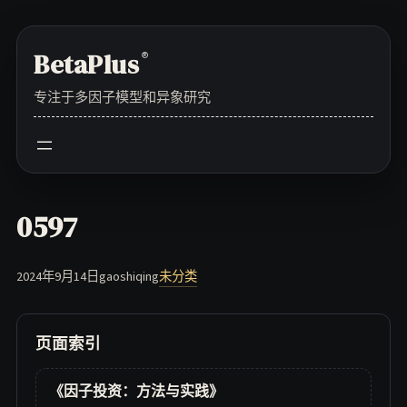
Skip
to
BetaPlus
®
content
专注于多因子模型和异象研究
0597
2024年9月14日
gaoshiqing
未分类
页面索引
《因子投资：方法与实践》